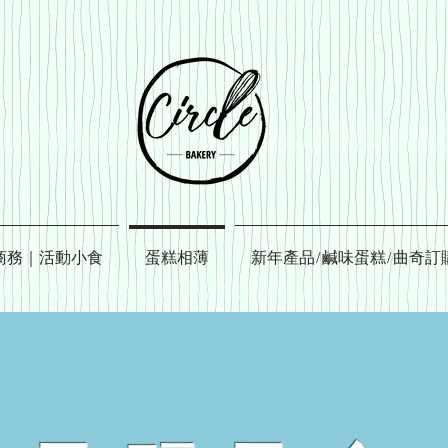
商務｜活動小食
蛋糕相薄
新年產品/鹹味蛋糕/曲奇訂