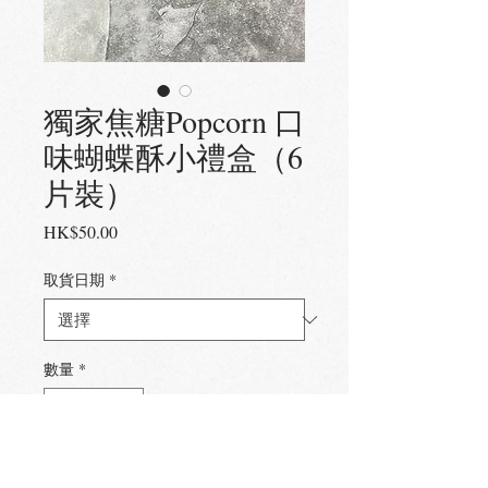
獨家焦糖Popcorn 口
味蝴蝶酥小禮盒（6
片裝）
價
HK$50.00
格
取貨日期
*
數量
*
新增至購物車