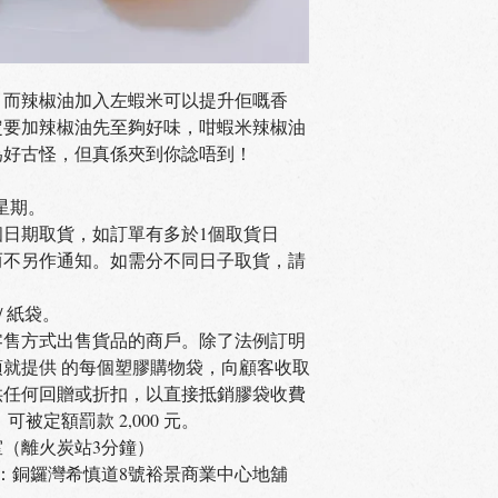
，而辣椒油加入左蝦米可以提升佢嘅香
定要加辣椒油先至夠好味，咁蝦米辣椒油
為好古怪，但真係夾到你諗唔到！
星期。
選同1個日期取貨，如訂單有多於1個取貨日
而不另作通知。如需分不同日子取貨，請
 紙袋。
零售方式出售貨品的商戶。除了法例訂明
就提供 的每個塑膠購物袋，向顧客收取
提供任何回贈或折扣，以直接抵銷膠袋收費
被定額罰款 2,000 元。
室（離火炭站3分鐘）
費：銅鑼灣希慎道8號裕景商業中心地舖