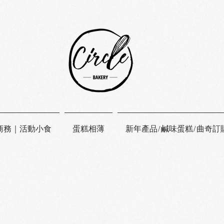
商務｜活動小食
蛋糕相薄
新年產品/鹹味蛋糕/曲奇訂