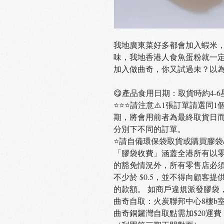
我地廣東菜好多都會加入蝦米
味，我地香港人食魚蛋粉就一
加入做曲奇，你又試過未？以
😋產品食用日期：取貨時約4-6
⭐️⭐️⭐️請注意⚠️1張訂單請
期，將會用前者為最終取貨日
分別下不同的訂單。
⭐️請自備環保袋取貨或購買膠袋/
「膠袋收費」涵蓋全港所有以
的豁免情況外，所有零售店必須
不少於 $0.5，並不得向顧客
的款額。 如商戶違規派發膠袋，可
曲奇自取：火炭聯邦中心8樓b
曲奇銅鑼灣自取點需加$20運