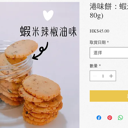
港味餅：蝦
80g)
價
HK$45.00
格
取貨日期
*
選擇
數量
*