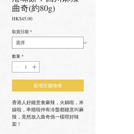
曲奇(約80g)
價
HK$45.00
格
取貨日期
*
數量
*
新增至購物車
香港人好鐘意食麻辣，火鍋啦，米
線啦，串燒啦仲有冷盤都鐘意叫麻
辣，竟然放入曲奇係一樣咁好味
架！