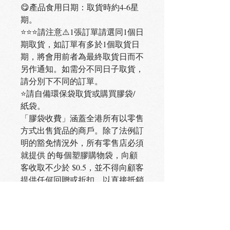
😋產品食用日期：取貨時約4-6星
期。
⭐️⭐️⭐️請注意⚠️1張訂單請選同1個日
期取貨，如訂單有多於1個取貨日
期，將會用前者為最終取貨日而不
另作通知。如需分不同日子取貨，
請分別下不同的訂單。
⭐️請自備環保袋取貨或購買膠袋/
紙袋。
「膠袋收費」涵蓋全港所有以零售
方式出售貨品的商戶。除了法例訂
明的豁免情況外，所有零售店必須
就提供 的每個塑膠購物袋，向顧
客收取不少於 $0.5，並不得向顧客
提供任何回贈或折扣，以直接抵銷
膠袋收費的款額。 如商戶違規派
發膠袋，可被定額罰款 2,000 元。
曲奇自取：火炭聯邦中心8樓b室
（離火炭站3分鐘）