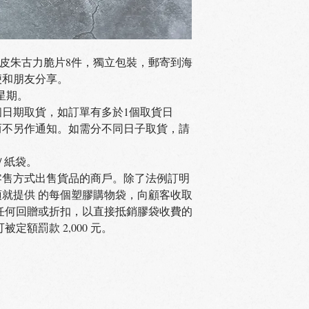
橙皮朱古力脆片8件，獨立包裝，郵寄到海
便和朋友分享。
星期。
選同1個日期取貨，如訂單有多於1個取貨日
而不另作通知。如需分不同日子取貨，請
 紙袋。
零售方式出售貨品的商戶。除了法例訂明
就提供 的每個塑膠購物袋，向顧客收取
供任何回贈或折扣，以直接抵銷膠袋收費的
定額罰款 2,000 元。