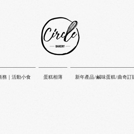
商務｜活動小食
蛋糕相薄
新年產品/鹹味蛋糕/曲奇訂