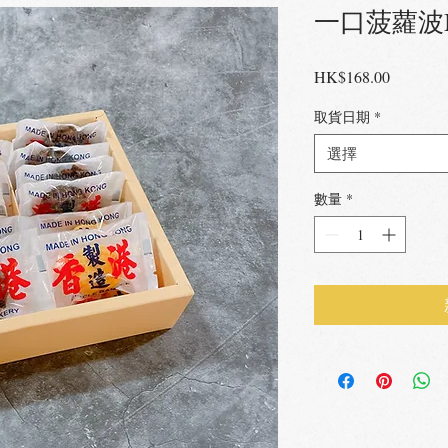
一口菠蘿波
價
HK$168.00
格
取貨日期
*
選擇
數量
*