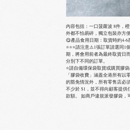
內容包括：一口菠蘿波 8件，
外都不怕易碎，獨立包裝亦方
😋產品食用日期：取貨時約4-6
⭐️⭐️⭐️請注意⚠️1張訂單請
期，將會用前者為最終取貨日
分別下不同的訂單。
⭐️請自備環保袋取貨或購買膠袋/
「膠袋收費」涵蓋全港所有以
的豁免情況外，所有零售店必須
不少於 $1，並不得向顧客提
款額。 如商戶違規派發膠袋，可被