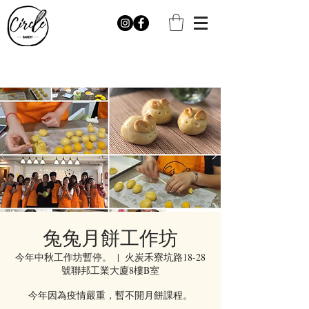
兔兔月餅工作坊
今年中秋工作坊暫停。
  |  
火炭禾寮坑路18-28
號聯邦工業大廈8樓B室